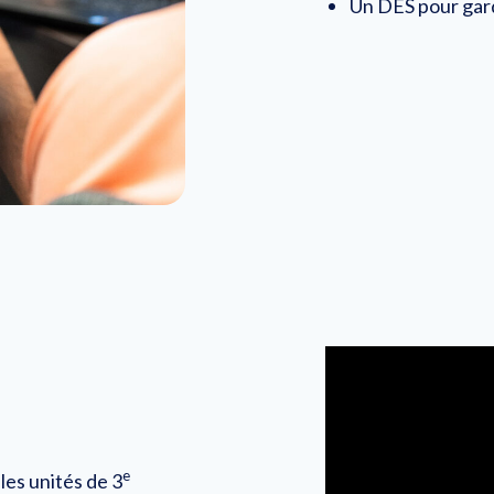
Un DES pour gard
e
les unités de 3