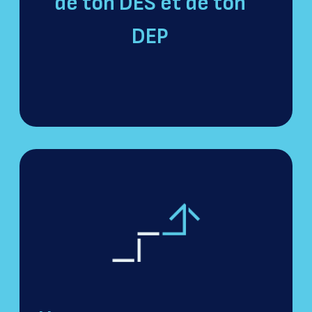
de ton DES et de ton
DEP